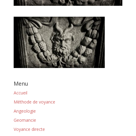
Menu
Accueil
Méthode de voyance
Angeologie
Geomancie
Voyance directe