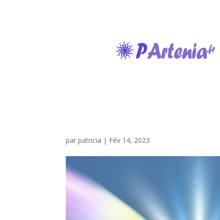
par
patricia
|
Fév 14, 2023